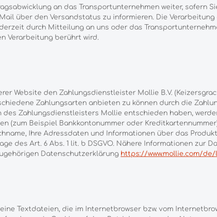
ragsabwicklung an das Transportunternehmen weiter, sofern S
ail über den Versandstatus zu informieren. Die Verarbeitung er
g jederzeit durch Mitteilung an uns oder das Transportunterneh
en Verarbeitung berührt wird.
er Website den Zahlungsdienstleister Mollie B.V. (Keizersgracht
schiedene Zahlungsarten anbieten zu können durch die Zahlun
en des Zahlungsdienstleisters Mollie entschieden haben, werd
ten (zum Beispiel Bankkontonummer oder Kreditkartennummer), 
chname, Ihre Adressdaten und Informationen über das Produkt 
age des Art. 6 Abs. 1 lit. b DSGVO. Nähere Informationen zur
dazugehörigen Datenschutzerklärung
https://www.mollie.com/de/
leine Textdateien, die im Internetbrowser bzw. vom Internet