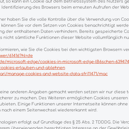
auf, so kann ein Cookie auf dem Betriebssystem des Nutzers ge
e Identifizierung des Browsers beim erneuten Aufrufen der Web
er haben Sie die volle Kontrolle über die Verwendung von Co
er können Sie vor dem Setzen von Cookies benachrichtigt wer
g der enthaltenen Daten verhindern. Bereits gespeicherte Co
ls nicht sämtliche Funktionen dieser Website vollumfänglich n
rmieren, wie Sie die Cookies bei den wichtigsten Browsern ver
wer/61416?hl=de
-de/microsoft-edge/cookies-in-microsoft-edge-lB6schen-63947
/cookies-erlauben-und-ablehnen
ari/manage-cookies-and-website-data-sfri11471/mac
keine anderen Angaben gemacht werden setzen wir nur diese 
sicherer zu machen. Des Weiteren ermöglichen Cookies unsere
ubieten. Einige Funktionen unserer Internetseite können ohne
ch nach einem Seitenwechsel wiedererkannt wird.
ologien erfolgt auf Grundlage des § 25 Abs. 2 TDDDG. Die Ve
unserem überwiegenden berechtigten Interesse an der Gewährlei