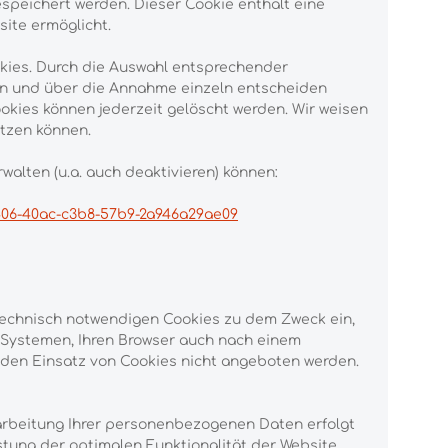
speichert werden. Dieser Cookie enthält eine
site ermöglicht.
okies. Durch die Auswahl entsprechender
den und über die Annahme einzeln entscheiden
okies können jederzeit gelöscht werden. Wir weisen
utzen können.
walten (u.a. auch deaktivieren) können:
406-40ac-c3b8-57b9-2a946a29ae09
technisch notwendigen Cookies zu dem Zweck ein,
n Systemen, Ihren Browser auch nach einem
 den Einsatz von Cookies nicht angeboten werden.
rarbeitung Ihrer personenbezogenen Daten erfolgt
stung der optimalen Funktionalität der Website