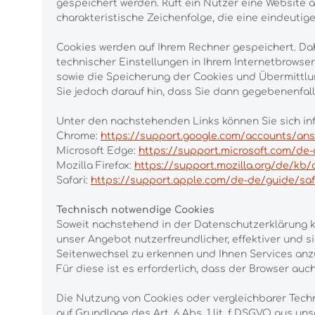
gespeichert werden. Ruft ein Nutzer eine Website 
charakteristische Zeichenfolge, die eine eindeutig
Cookies werden auf Ihrem Rechner gespeichert. Dah
technischer Einstellungen in Ihrem Internetbrows
sowie die Speicherung der Cookies und Übermittlun
Sie jedoch darauf hin, dass Sie dann gegebenenfal
Unter den nachstehenden Links können Sie sich info
Chrome:
https://support.google.com/accounts/ans
Microsoft Edge:
https://support.microsoft.com/de
Mozilla Firefox:
https://support.mozilla.org/de/kb
Safari:
https://support.apple.com/de-de/guide/saf
Technisch notwendige Cookies
Soweit nachstehend in der Datenschutzerklärung 
unser Angebot nutzerfreundlicher, effektiver und 
Seitenwechsel zu erkennen und Ihnen Services anz
Für diese ist es erforderlich, dass der Browser au
Die Nutzung von Cookies oder vergleichbarer Techn
auf Grundlage des Art. 6 Abs. 1 lit. f DSGVO aus 