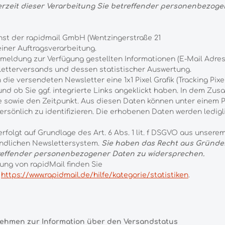
derzeit dieser Verarbeitung Sie betreffender personenbezog
st der rapidmail GmbH (Wentzingerstraße 21
einer Auftragsverarbeitung.
eldung zur Verfügung gestellten Informationen (E-Mail Adress
etterversands und dessen statistischer Auswertung.
 versendeten Newsletter eine 1x1 Pixel Grafik (Tracking Pixel
 und ob Sie ggf. integrierte Links angeklickt haben. In dem
e sowie den Zeitpunkt. Aus diesen Daten können unter einem 
rsönlich zu identifizieren. Die erhobenen Daten werden ledig
folgt auf Grundlage des Art. 6 Abs. 1 lit. f DSGVO aus unser
undlichen Newslettersystem.
Sie haben das Recht aus Gründen
treffender personenbezogener Daten zu widersprechen.
ung von rapidMail finden Sie
e
https://www.rapidmail.de/hilfe/kategorie/statistiken
.
nehmen zur Information über den Versandstatus