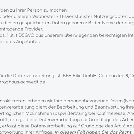
ben zu Ihrer Person zu machen.
s oder unseren Webhoster / IT-Dienstleister Nutzungsdaten dur
. Zu diesen gespeicherten Daten gehören z.B. der Name der auf
nfragende Provider.
Abs. 1 lit. f DSGVO aus unserem überwiegenden berechtigten In
 unseres Angebotes.
für die Datenverarbeitung ist:
BBF Bike GmbH,
Carenaallee 8,
1
rradhaus-schwedt.de
skontakt treten, erheben wir Ihre personenbezogenen Daten (Na
atenverarbeitung dient der Bearbeitung und Beantwortung Ihre
traglichen Maßnahmen (bspw. Beratung bei Kaufinteresse, Ang
ft, erfolgt diese Datenverarbeitung auf Grundlage des Art. 6 A
erfolgt diese Datenverarbeitung auf Grundlage des Art. 6 Abs
antwortung Ihrer Anfrage.
In diesem Fall haben Sie das Recht,