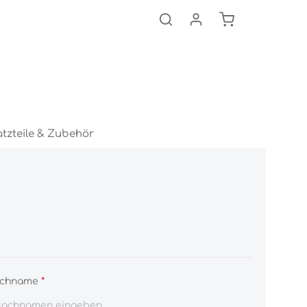
Warenkorb ent
atzteile & Zubehör
chname
*