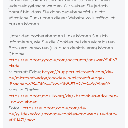
verhindern. Bereits gespeicherte Cookies können
jederzeit gelöscht werden. Wir weisen Sie jedoch
darauf hin, dass Sie dann gegebenenfalls nicht
sämtliche Funktionen dieser Website vollumfänglich
nutzen können.
Unter den nachstehenden Links können Sie sich
informieren, wie Sie die Cookies bei den wichtigsten
Browsern verwalten (u.a. auch deaktivieren) können:
Chrome:
https://support.google.com/accounts/answer/61416?
hl=de
Microsoft Edge:
https://support.microsoft.com/de-
de/microsoft-edge/cookies-in-microsoft-edge-
lB6schen-63947406-40ac-c3b8-57b9-2a946a29ae09
Mozilla Firefox:
https://support.mozilla.org/de/kb/cookies-erlauben-
und-ablehnen
Safari:
https://support.apple.com/de-
de/guide/safari/manage-cookies-and-website-data-
sfri11471/mac