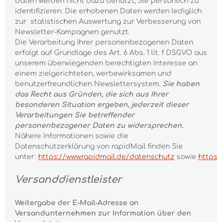
Daten werden nicht dazu benutzt, Sie persönlich zu
identifizieren. Die erhobenen Daten werden lediglich
zur statistischen Auswertung zur Verbesserung von
Newsletter-Kampagnen genutzt.
Die Verarbeitung Ihrer personenbezogenen Daten
erfolgt auf Grundlage des Art. 6 Abs. 1 lit. f DSGVO aus
unserem überwiegenden berechtigten Interesse an
einem zielgerichteten, werbewirksamen und
benutzerfreundlichen Newslettersystem.
Sie haben
das Recht aus Gründen, die sich aus Ihrer
besonderen Situation ergeben, jederzeit dieser
Verarbeitungen Sie betreffender
personenbezogener Daten zu widersprechen.
Nähere Informationen sowie die
Datenschutzerklärung von rapidMail finden Sie
unter:
https://www.rapidmail.de/datenschutz
sowie
https:
Versanddienstleister
Weitergabe der E-Mail-Adresse an
Versandunternehmen zur Information über den