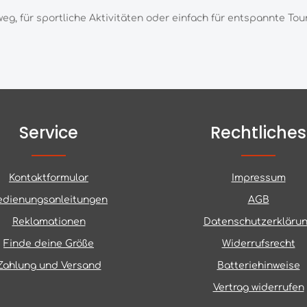
eg, für sport
liche Aktivitäten oder einfach
für entspannte Tou
Service
Rechtliches
Kontaktformular
Impressum
edienungsanleitungen
AGB
Reklamationen
Datenschutzerkläru
Finde deine Größe
Widerrufsrecht
Zahlung und Versand
Batteriehinweise
Vertrag widerrufen