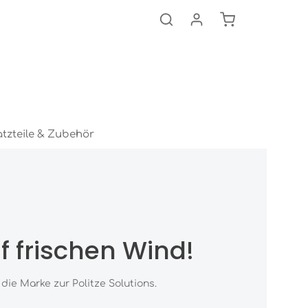
Warenkorb ent
atzteile & Zubehör
uf frischen Wind!
ie Marke zur Politze Solutions.