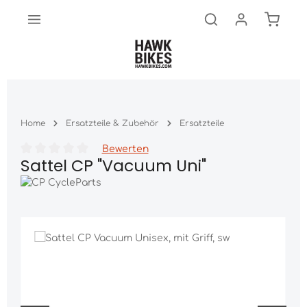
Warenk
Zum Hauptinhalt springen
Home
Ersatzteile & Zubehör
Ersatzteile
Bewerten
Sattel CP "Vacuum Uni"
Durchschnittliche Bewertung von 0 von 5 Sternen
Bildergalerie überspringen