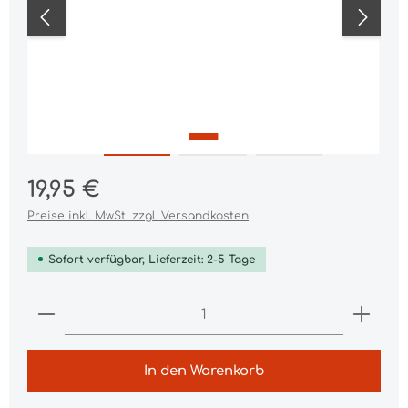
Regulärer Preis:
19,95 €
Preise inkl. MwSt. zzgl. Versandkosten
Sofort verfügbar, Lieferzeit: 2-5 Tage
Produkt Anzahl: Gib den gewünschten Wert ei
In den Warenkorb