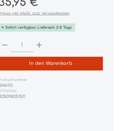
35,95 €
Preise inkl. MwSt. zzgl. Versandkosten
Sofort verfügbar, Lieferzeit: 2-5 Tage
Produkt Anzahl: Gib den gewünschten
In den Warenkorb
Produktnummer:
1046113
GTIN/EAN:
4250118251511