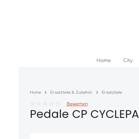
Zum Hauptinhalt springen
Zur Hauptnavigation springen
Home
City
Home
Ersatzteile & Zubehör
Ersatzteile
Bewerten
Pedale CP CYCLEPAR
Durchschnittliche Bewertung von 0 von 5 Sternen
Bildergalerie überspringen