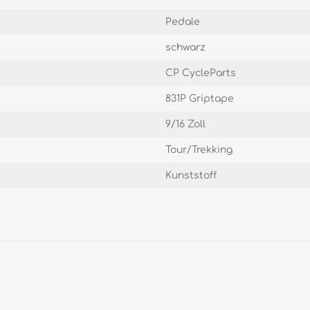
Pedale
schwarz
CP CycleParts
831P Griptape
9/16 Zoll
Tour/Trekking
Kunststoff