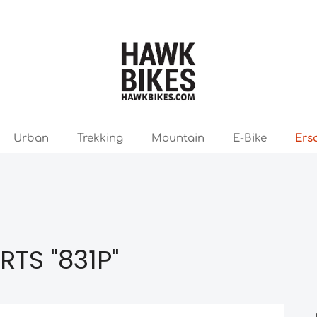
Urban
Trekking
Mountain
E-Bike
Ers
TS "831P"