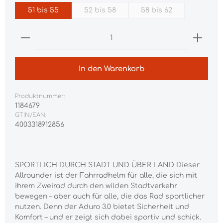
51 bis 55
52 bis 58
58 bis 62
(Diese Option ist zurzeit nicht verfügba
(Diese Option ist zur
Produkt Anzahl: Gib den gewünschten Wert ei
In den Warenkorb
Produktnummer:
1184679
GTIN/EAN:
4003318912856
SPORTLICH DURCH STADT UND ÜBER LAND Dieser
Allrounder ist der Fahrradhelm für alle, die sich mit
ihrem Zweirad durch den wilden Stadtverkehr
bewegen – aber auch für alle, die das Rad sportlicher
nutzen. Denn der Aduro 3.0 bietet Sicherheit und
Komfort – und er zeigt sich dabei sportiv und schick.