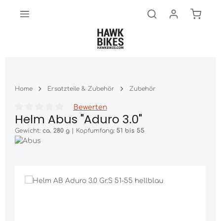
Warenk
Zum Hauptinhalt springen
Home
Ersatzteile & Zubehör
Zubehör
Bewerten
Helm Abus "Aduro 3.0"
Durchschnittliche Bewertung von 0 von 5 Sternen
Gewicht:
ca. 280 g
|
Kopfumfang:
51 bis 55
Bildergalerie überspringen