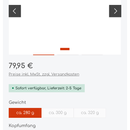
Regulärer Preis:
79,95 €
Preise inkl. MwSt. zzgl. Versandkosten
Sofort verfügbar, Lieferzeit: 2-5 Tage
auswählen
Gewicht
ca. 280 g
ca. 300 g
ca. 320 g
(Diese Option ist zurzeit nicht verfügba
(Diese Option ist zurz
auswählen
Kopfumfang