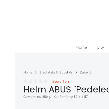
Zum Hauptinhalt springen
Zur Hauptnavigation springen
Home
City
Home
Ersatzteile & Zubehör
Zubehör
Bewerten
Helm ABUS "Pedelec
Durchschnittliche Bewertung von 0 von 5 Sternen
Gewicht:
ca. 350 g
|
Kopfumfang:
52 bis 57