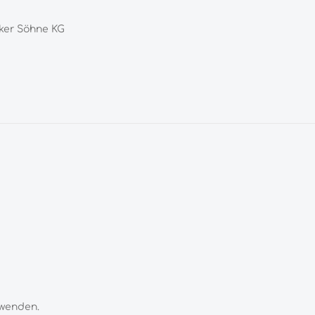
ker Söhne KG
wenden.