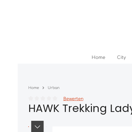
Zum Hauptinhalt springen
Zur Hauptnavigation springen
Home
City
Home
Urban
Bewerten
HAWK Trekking Lady
Durchschnittliche Bewertung von 0 von 5 Sternen
Bildergalerie überspringen