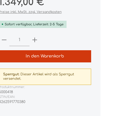
1.349,00 €
Preise inkl. MwSt. zzgl. Versandkosten
Sofort verfügbar, Lieferzeit: 2-5 Tage
Produkt Anzahl: Gib den gewünschten
In den Warenkorb
Sperrgut:
Dieser Artikel wird als Sperrgut
versendet.
Produktnummer:
5000418
GTIN/EAN:
4262591770380