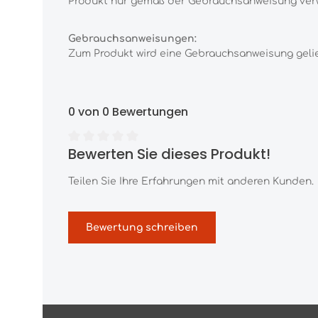
Produkt nur gemäß der Gebrauchsanweisung ver
Gebrauchsanweisungen:
Zum Produkt wird eine Gebrauchsanweisung gelief
0 von 0 Bewertungen
Bewerten Sie dieses Produkt!
Durchschnittliche Bewertung von 0 von 5 Sternen
Teilen Sie Ihre Erfahrungen mit anderen Kunden.
Bewertung schreiben